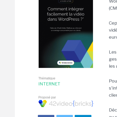
Wor
(CM
Cepe
vid
eur
Les
ges
les
Thématique
Pou
INTERNET
s'i
cli
Proposé par
Déc