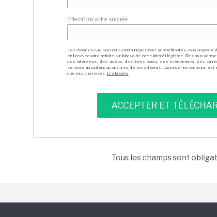
Effectif de votre société
Les données que vous nous communiquez nous permettront de vous proposer 
en lien avec votre activité sur la base de notre intérêt légitime. Elles nous per
des interviews, des vidéos, des livres blancs, des événements, des cahie
services au contenu au plus près de vos attentes. L'accès à nos contenus est soit
que vous choisissez.
Lire la suite
Tous les champs sont obliga