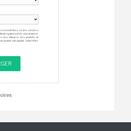
des newsletters et des services
mettront également de vous proposer
rs des charges, des produits ou
 gratuit soit payant, selon l'offre
toires