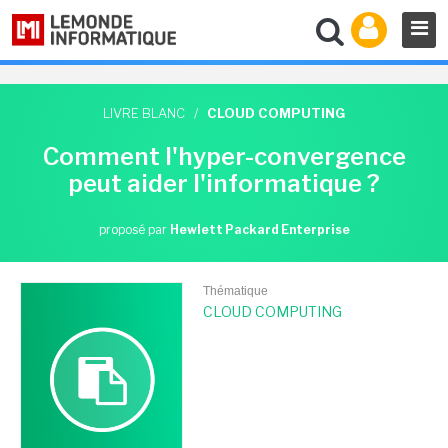
LIVRE BLANC
/
CLOUD COMPUTING
Comment l'hyper-convergence
peut aider l'informatique ?
proposé par
Hewlett Packard Enterprise
Thématique
CLOUD COMPUTING