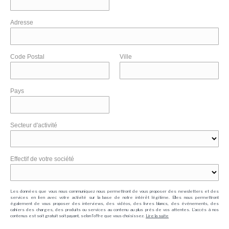
Adresse
Code Postal
Ville
Pays
Secteur d'activité
Effectif de votre société
Les données que vous nous communiquez nous permettront de vous proposer des newsletters et des
services en lien avec votre activité sur la base de notre intérêt légitime. Elles nous permettront
également de vous proposer des interviews, des vidéos, des livres blancs, des événements, des
cahiers des charges, des produits ou services au contenu au plus près de vos attentes. L'accès à nos
contenus est soit gratuit soit payant, selon l'offre que vous choisissez.
Lire la suite