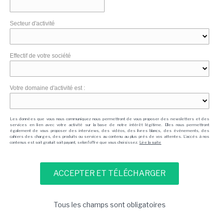
Secteur d'activité
Effectif de votre société
Votre domaine d'activité est :
Les données que vous nous communiquez nous permettront de vous proposer des newsletters et des
services en lien avec votre activité sur la base de notre intérêt légitime. Elles nous permettront
également de vous proposer des interviews, des vidéos, des livres blancs, des événements, des
cahiers des charges, des produits ou services au contenu au plus près de vos attentes. L'accès à nos
contenus est soit gratuit soit payant, selon l'offre que vous choisissez.
Lire la suite
Tous les champs sont obligatoires