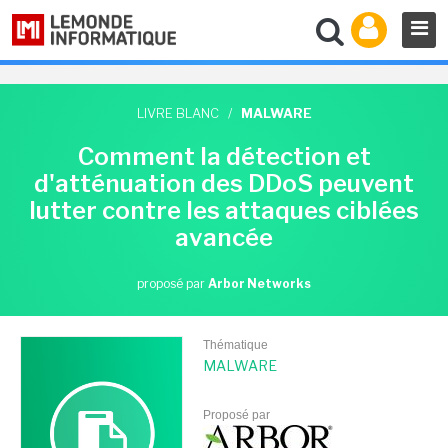
LIVRE BLANC
/
MALWARE
Comment la détection et
d'atténuation des DDoS peuvent
lutter contre les attaques ciblées
avancée
proposé par
Arbor Networks
Thématique
MALWARE
Proposé par