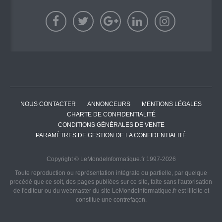
NOUS CONTACTER
ANNONCEURS
MENTIONS LÉGALES
CHARTE DE CONFIDENTIALITÉ
CONDITIONS GÉNÉRALES DE VENTE
PARAMÈTRES DE GESTION DE LA CONFIDENTIALITÉ
Copyright © LeMondeInformatique.fr 1997-2026
Toute reproduction ou représentation intégrale ou partielle, par quelque
procédé que ce soit, des pages publiées sur ce site, faite sans l'autorisation
de l'éditeur ou du webmaster du site LeMondeInformatique.fr est illicite et
constitue une contrefaçon.