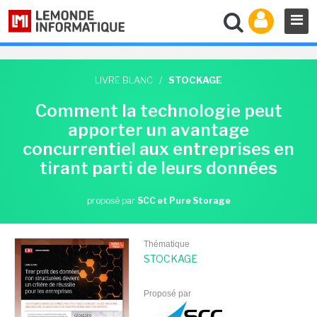
LIVRE BLANC
/
STOCKAGE
Comment la technologie peut
apporter un avantage
concurrentiel aux entreprises en
tirant parti de leurs données
proposé par
SCC et Pure Storage
Thématique
STOCKAGE
Proposé par