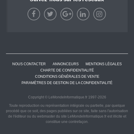
NOUS CONTACTER
ANNONCEURS
MENTIONS LÉGALES
CHARTE DE CONFIDENTIALITÉ
CONDITIONS GÉNÉRALES DE VENTE
PARAMÈTRES DE GESTION DE LA CONFIDENTIALITÉ
Copyright © LeMondeInformatique.fr 1997-2026
Toute reproduction ou représentation intégrale ou partielle, par quelque
procédé que ce soit, des pages publiées sur ce site, faite sans l'autorisation
de l'éditeur ou du webmaster du site LeMondeInformatique.fr est illicite et
constitue une contrefaçon.