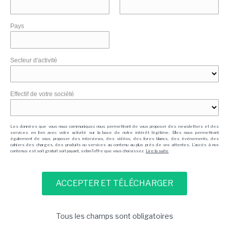
Pays
Secteur d'activité
Effectif de votre société
Les données que vous nous communiquez nous permettront de vous proposer des newsletters et des
services en lien avec votre activité sur la base de notre intérêt légitime. Elles nous permettront
également de vous proposer des interviews, des vidéos, des livres blancs, des événements, des
cahiers des charges, des produits ou services au contenu au plus près de vos attentes. L'accès à nos
contenus est soit gratuit soit payant, selon l'offre que vous choisissez.
Lire la suite
Tous les champs sont obligatoires