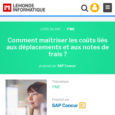
LIVRE BLANC
/
PME
Comment maîtriser les coûts liés
aux déplacements et aux notes de
frais ?
proposé par
SAP Concur
Thématique
PME
Proposé par