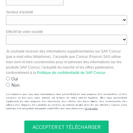
Secteur d'activité
Effectif de votre société
Je souhaite recevoir des informations supplémentaires sur SAP Concur
(par e-mail et/ou téléphone). J’accepte que Concur (France) SAS utilise
mon nom et mes coordonnées pour m’adresser des informations sur les
produits SAP Concur, l’actualité du marché et les offres partenaires,
conformément à la
Politique de confidentialité de SAP Concur
.
Oui
Non
Les données que vous nous communiquez nous permettront de vous proposer des newsletters et des
services en lien avec votre activité sur la base de notre intérêt légitime. Elles nous permettront
également de vous proposer des interviews, des vidéos, des livres blancs, des événements, des
cahiers des charges, des produits ou services au contenu au plus près de vos attentes. L'accès à nos
contenus est soit gratuit soit payant, selon l'offre que vous choisissez.
Lire la suite