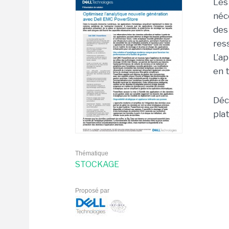
Les
néc
des
res
L’a
en 
Déc
pla
Thématique
STOCKAGE
Proposé par