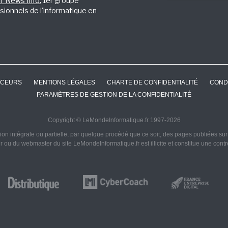
IT News Info
, 1er groupe
sionnels de l'informatique en
CEURS
MENTIONS LÉGALES
CHARTE DE CONFIDENTIALITÉ
COND
PARAMÈTRES DE GESTION DE LA CONFIDENTIALITÉ
Copyright © LeMondeInformatique.fr 1997-2026
on intégrale ou partielle, par quelque procédé que ce soit, des pages publiées sur ce
ur ou du webmaster du site LeMondeInformatique.fr est illicite et constitue une cont