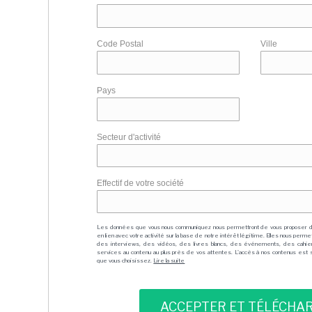
Code Postal
Ville
Pays
Secteur d'activité
Effectif de votre société
Les données que vous nous communiquez nous permettront de vous proposer 
en lien avec votre activité sur la base de notre intérêt légitime. Elles nous per
des interviews, des vidéos, des livres blancs, des événements, des cahie
services au contenu au plus près de vos attentes. L'accès à nos contenus est soit
que vous choisissez.
Lire la suite