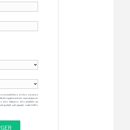
des newsletters et des services
mettront également de vous proposer
rs des charges, des produits ou
 gratuit soit payant, selon l'offre