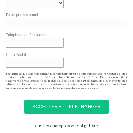
Email professionnel
Téléphone professionnel
Code Postal
Les données que vous nous communiquez nous permettront de vous proposer des newsletters et des
services en lien avec votre activité sur la base de notre intérêt légitime. Elles nous permettront
également de vous proposer des interviews, des vidéos, des livres blancs, des événements, des
cahiers des charges, des produits ou services au contenu au plus près de vos attentes. L'accès à nos
contenus est soit gratuit soit payant, selon l'offre que vous choisissez.
Lire la suite
Tous les champs sont obligatoires