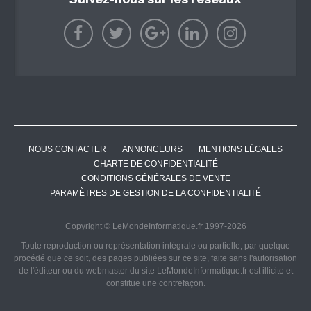
NOUS CONTACTER
ANNONCEURS
MENTIONS LÉGALES
CHARTE DE CONFIDENTIALITÉ
CONDITIONS GÉNÉRALES DE VENTE
PARAMÈTRES DE GESTION DE LA CONFIDENTIALITÉ
Copyright © LeMondeInformatique.fr 1997-2026
Toute reproduction ou représentation intégrale ou partielle, par quelque
procédé que ce soit, des pages publiées sur ce site, faite sans l'autorisation
de l'éditeur ou du webmaster du site LeMondeInformatique.fr est illicite et
constitue une contrefaçon.