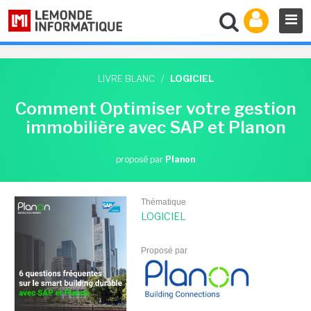
LIVRE BLANC
/
LOGICIEL
Comment Optimiser votre gestion
immobilière avec SAP et Planon
proposé par
Planon
Thématique
LOGICIEL
Proposé par