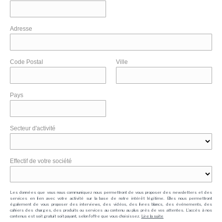
Adresse
Code Postal
Ville
Pays
Secteur d'activité
Effectif de votre société
Les données que vous nous communiquez nous permettront de vous proposer des newsletters et des
services en lien avec votre activité sur la base de notre intérêt légitime. Elles nous permettront
également de vous proposer des interviews, des vidéos, des livres blancs, des événements, des
cahiers des charges, des produits ou services au contenu au plus près de vos attentes. L'accès à nos
contenus est soit gratuit soit payant, selon l'offre que vous choisissez.
Lire la suite