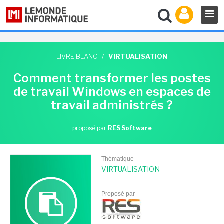
LIVRE BLANC
/
VIRTUALISATION
Comment transformer les postes
de travail Windows en espaces de
travail administrés ?
proposé par
RES Software
Thématique
VIRTUALISATION
Proposé par