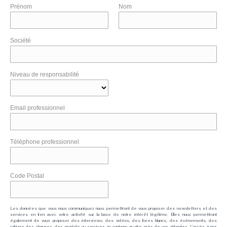
Prénom
Nom
Société
Niveau de responsabilité
Email professionnel
Téléphone professionnel
Code Postal
Les données que vous nous communiquez nous permettront de vous proposer des newsletters et des
services en lien avec votre activité sur la base de notre intérêt légitime. Elles nous permettront
également de vous proposer des interviews, des vidéos, des livres blancs, des événements, des
cahiers des charges, des produits ou services au contenu au plus près de vos attentes. L'accès à nos