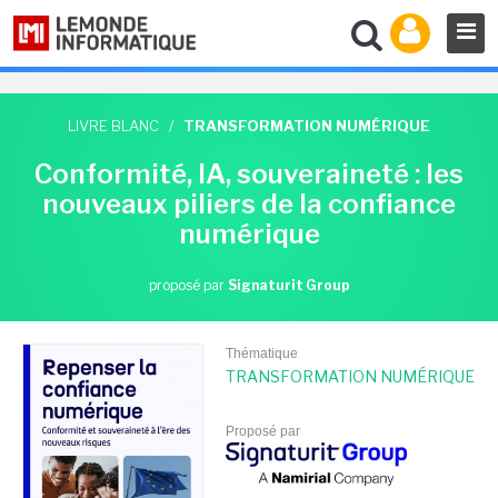
LIVRE BLANC
/
TRANSFORMATION NUMÉRIQUE
Conformité, IA, souveraineté : les
nouveaux piliers de la confiance
numérique
proposé par
Signaturit Group
Thématique
TRANSFORMATION NUMÉRIQUE
Proposé par