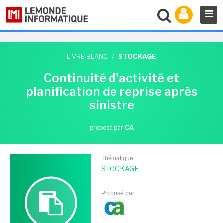
LIVRE BLANC
/
STOCKAGE
Continuité d'activité et
planification de reprise après
sinistre
proposé par
CA
Thématique
STOCKAGE
Proposé par