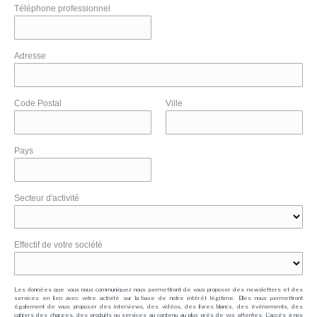
Téléphone professionnel
Adresse
Code Postal
Ville
Pays
Secteur d'activité
Effectif de votre société
Les données que vous nous communiquez nous permettront de vous proposer des newsletters et des
services en lien avec votre activité sur la base de notre intérêt légitime. Elles nous permettront
également de vous proposer des interviews, des vidéos, des livres blancs, des événements, des
cahiers des charges, des produits ou services au contenu au plus près de vos attentes. L'accès à nos