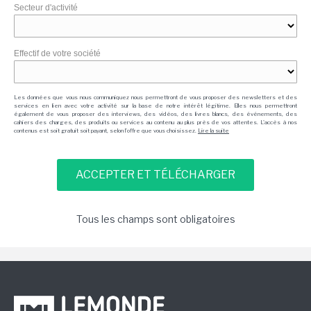
Secteur d'activité
Effectif de votre société
Les données que vous nous communiquez nous permettront de vous proposer des newsletters et des
services en lien avec votre activité sur la base de notre intérêt légitime. Elles nous permettront
également de vous proposer des interviews, des vidéos, des livres blancs, des événements, des
cahiers des charges, des produits ou services au contenu au plus près de vos attentes. L'accès à nos
contenus est soit gratuit soit payant, selon l'offre que vous choisissez.
Lire la suite
Tous les champs sont obligatoires