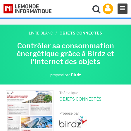
LIVRE BLANC
/
OBJETS CONNECTÉS
Contrôler sa consommation
énergétique grâce à Birdz et
l'internet des objets
proposé par
Birdz
Thématique
OBJETS CONNECTÉS
Proposé par