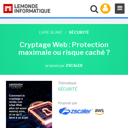
LIVRE BLANC
/
SÉCURITÉ
Cryptage Web : Protection
maximale ou risque caché ?
proposé par
ZSCALER
Thématique
SÉCURITÉ
Proposé par