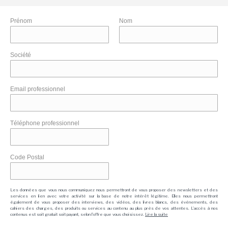
Prénom
Nom
Société
Email professionnel
Téléphone professionnel
Code Postal
Les données que vous nous communiquez nous permettront de vous proposer des newsletters et des
services en lien avec votre activité sur la base de notre intérêt légitime. Elles nous permettront
également de vous proposer des interviews, des vidéos, des livres blancs, des événements, des
cahiers des charges, des produits ou services au contenu au plus près de vos attentes. L'accès à nos
contenus est soit gratuit soit payant, selon l'offre que vous choisissez.
Lire la suite