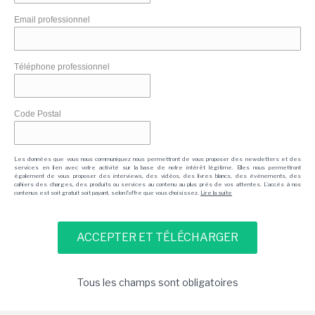
Email professionnel
Téléphone professionnel
Code Postal
Les données que vous nous communiquez nous permettront de vous proposer des newsletters et des
services en lien avec votre activité sur la base de notre intérêt légitime. Elles nous permettront
également de vous proposer des interviews, des vidéos, des livres blancs, des événements, des
cahiers des charges, des produits ou services au contenu au plus près de vos attentes. L'accès à nos
contenus est soit gratuit soit payant, selon l'offre que vous choisissez.
Lire la suite
Tous les champs sont obligatoires