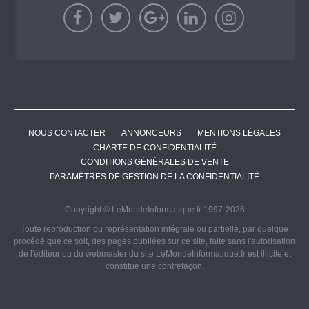
NOUS CONTACTER
ANNONCEURS
MENTIONS LÉGALES
CHARTE DE CONFIDENTIALITÉ
CONDITIONS GÉNÉRALES DE VENTE
PARAMÈTRES DE GESTION DE LA CONFIDENTIALITÉ
Copyright © LeMondeInformatique.fr 1997-2026
Toute reproduction ou représentation intégrale ou partielle, par quelque
procédé que ce soit, des pages publiées sur ce site, faite sans l'autorisation
de l'éditeur ou du webmaster du site LeMondeInformatique.fr est illicite et
constitue une contrefaçon.