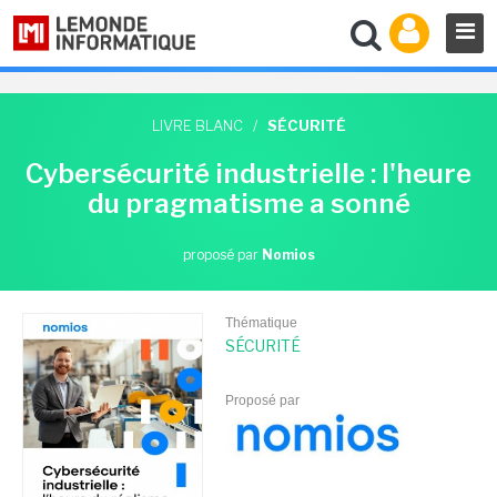
LIVRE BLANC
/
SÉCURITÉ
Cybersécurité industrielle : l'heure
du pragmatisme a sonné
proposé par
Nomios
Thématique
SÉCURITÉ
Proposé par