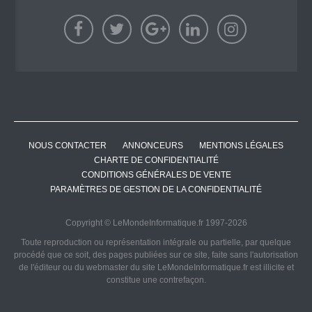
NOUS CONTACTER
ANNONCEURS
MENTIONS LÉGALES
CHARTE DE CONFIDENTIALITÉ
CONDITIONS GÉNÉRALES DE VENTE
PARAMÈTRES DE GESTION DE LA CONFIDENTIALITÉ
Copyright © LeMondeInformatique.fr 1997-2026
Toute reproduction ou représentation intégrale ou partielle, par quelque
procédé que ce soit, des pages publiées sur ce site, faite sans l'autorisation
de l'éditeur ou du webmaster du site LeMondeInformatique.fr est illicite et
constitue une contrefaçon.