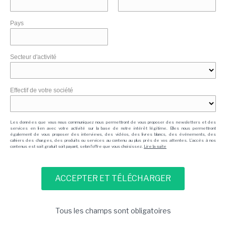
Pays
Secteur d'activité
Effectif de votre société
Les données que vous nous communiquez nous permettront de vous proposer des newsletters et des
services en lien avec votre activité sur la base de notre intérêt légitime. Elles nous permettront
également de vous proposer des interviews, des vidéos, des livres blancs, des événements, des
cahiers des charges, des produits ou services au contenu au plus près de vos attentes. L'accès à nos
contenus est soit gratuit soit payant, selon l'offre que vous choisissez.
Lire la suite
Tous les champs sont obligatoires