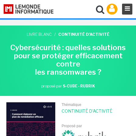
LIVRE BLANC
/
CONTINUITÉ D'ACTIVITÉ
Cybersécurité : quelles solutions
pour se protéger efficacement
contre
les ransomwares ?
proposé par
S-CUBE - RUBRIK
Thématique
CONTINUITÉ D'ACTIVITÉ
Proposé par