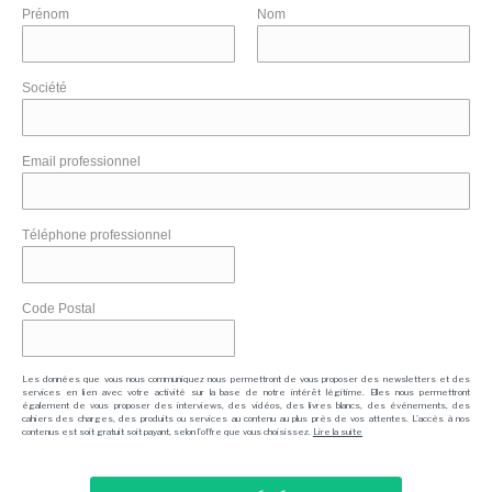
Prénom
Nom
Société
Email professionnel
Téléphone professionnel
Code Postal
Les données que vous nous communiquez nous permettront de vous proposer des newsletters et des
services en lien avec votre activité sur la base de notre intérêt légitime. Elles nous permettront
également de vous proposer des interviews, des vidéos, des livres blancs, des événements, des
cahiers des charges, des produits ou services au contenu au plus près de vos attentes. L'accès à nos
contenus est soit gratuit soit payant, selon l'offre que vous choisissez.
Lire la suite