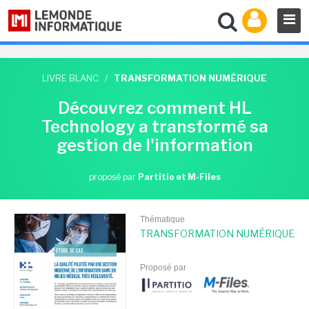
LIVRE BLANC
/
TRANSFORMATION NUMÉRIQUE
Découvrez comment HL
Technology a transformé sa
gestion de l'information
proposé par
Partitio et M-Files
Thématique
TRANSFORMATION NUMÉRIQUE
Proposé par