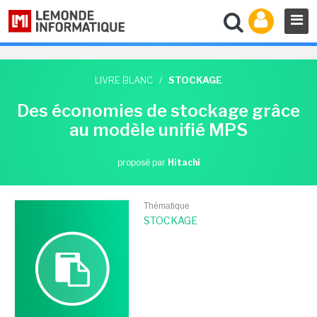
LIVRE BLANC
/
STOCKAGE
Des économies de stockage grâce
au modèle unifié MPS
proposé par
Hitachi
Thématique
STOCKAGE