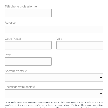
Téléphone professionnel
Adresse
Code Postal
Ville
Pays
Secteur d'activité
Effectif de votre société
Les données que vous nous communiquez nous permettront de vous proposer des newsletters et des
services en lien avec votre activité sur la base de notre intérêt légitime. Elles nous permettront