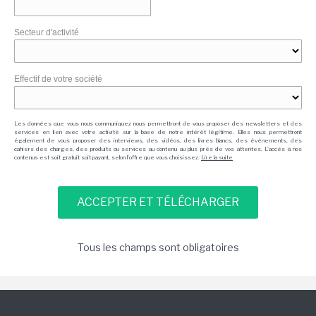
Secteur d'activité
Effectif de votre société
Les données que vous nous communiquez nous permettront de vous proposer des newsletters et des
services en lien avec votre activité sur la base de notre intérêt légitime. Elles nous permettront
également de vous proposer des interviews, des vidéos, des livres blancs, des événements, des
cahiers des charges, des produits ou services au contenu au plus près de vos attentes. L'accès à nos
contenus est soit gratuit soit payant, selon l'offre que vous choisissez.
Lire la suite
Tous les champs sont obligatoires