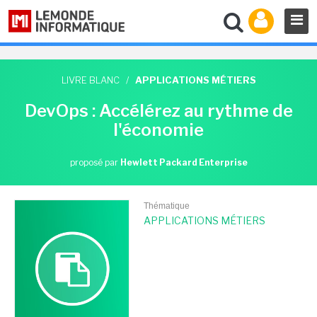
LIVRE BLANC
/
APPLICATIONS MÉTIERS
DevOps : Accélérez au rythme de
l'économie
proposé par
Hewlett Packard Enterprise
Thématique
APPLICATIONS MÉTIERS