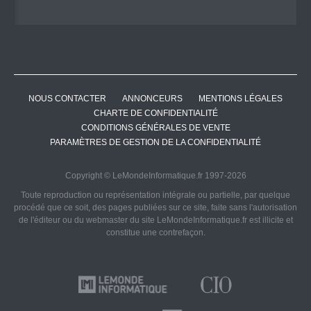
NOUS CONTACTER
ANNONCEURS
MENTIONS LÉGALES
CHARTE DE CONFIDENTIALITÉ
CONDITIONS GÉNÉRALES DE VENTE
PARAMÈTRES DE GESTION DE LA CONFIDENTIALITÉ
Copyright © LeMondeInformatique.fr 1997-2026
Toute reproduction ou représentation intégrale ou partielle, par quelque
procédé que ce soit, des pages publiées sur ce site, faite sans l'autorisation
de l'éditeur ou du webmaster du site LeMondeInformatique.fr est illicite et
constitue une contrefaçon.