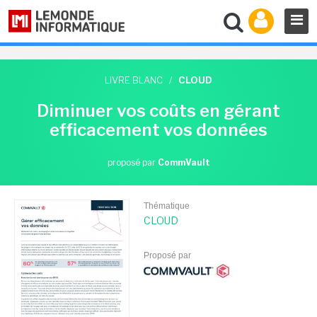
LIVRE BLANC
/
CLOUD
Diminuer vos coûts en gérant
efficacement vos données
proposé par
CommVault
Thématique
CLOUD
Proposé par