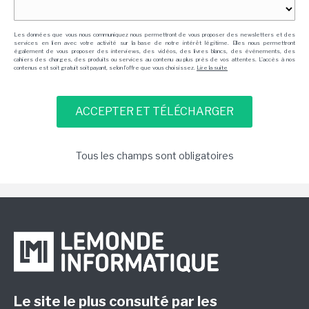
Les données que vous nous communiquez nous permettront de vous proposer des newsletters et des
services en lien avec votre activité sur la base de notre intérêt légitime. Elles nous permettront
également de vous proposer des interviews, des vidéos, des livres blancs, des événements, des
cahiers des charges, des produits ou services au contenu au plus près de vos attentes. L'accès à nos
contenus est soit gratuit soit payant, selon l'offre que vous choisissez.
Lire la suite
Tous les champs sont obligatoires
Le site le plus consulté par les