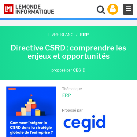
LIVRE BLANC
/
ERP
Directive CSRD : comprendre les
enjeux et opportunités
proposé par
CEGID
Thématique
ERP
Proposé par