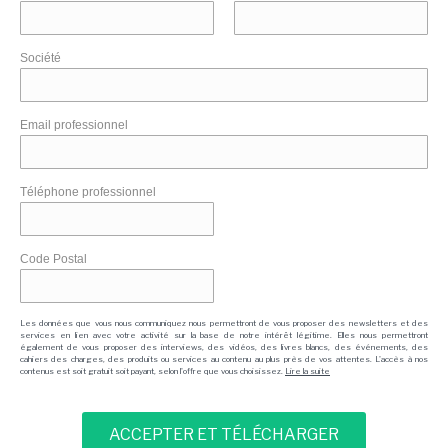
Société
Email professionnel
Téléphone professionnel
Code Postal
Les données que vous nous communiquez nous permettront de vous proposer des newsletters et des
services en lien avec votre activité sur la base de notre intérêt légitime. Elles nous permettront
également de vous proposer des interviews, des vidéos, des livres blancs, des événements, des
cahiers des charges, des produits ou services au contenu au plus près de vos attentes. L'accès à nos
contenus est soit gratuit soit payant, selon l'offre que vous choisissez.
Lire la suite