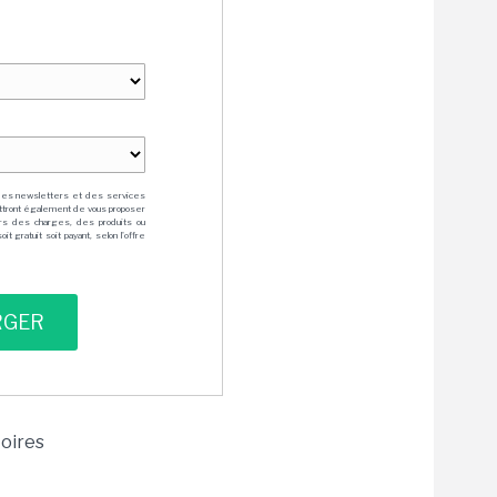
des newsletters et des services
mettront également de vous proposer
rs des charges, des produits ou
 gratuit soit payant, selon l'offre
toires