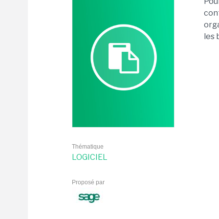
Pour
cont
orga
les 
Thématique
LOGICIEL
Proposé par