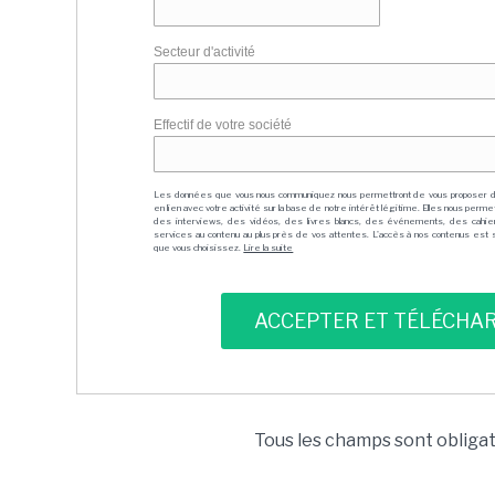
Secteur d'activité
Effectif de votre société
Les données que vous nous communiquez nous permettront de vous proposer 
en lien avec votre activité sur la base de notre intérêt légitime. Elles nous per
des interviews, des vidéos, des livres blancs, des événements, des cahie
services au contenu au plus près de vos attentes. L'accès à nos contenus est soit
que vous choisissez.
Lire la suite
Tous les champs sont obliga