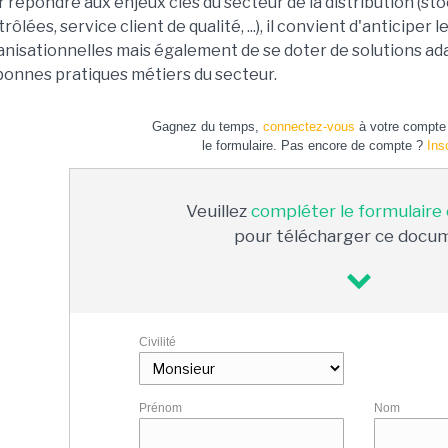
 répondre aux enjeux clés du secteur de la distribution (s
rôlées, service client de qualité, ...), il convient d'anticiper
nisationnelles mais également de se doter de solutions ada
bonnes pratiques métiers du secteur.
Gagnez du temps,
connectez-vous
à votre compte 
le formulaire. Pas encore de compte ?
Ins
Veuillez
compléter le formulaire
pour télécharger ce docu
Civilité
Prénom
Nom