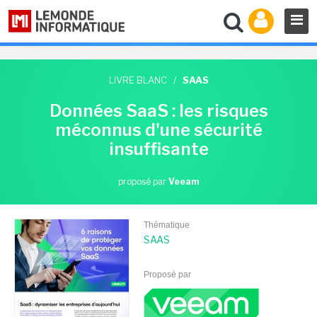
LIVRE BLANC
/
SAAS
Données SaaS : les risques
méconnus d'une sécurité
insuffisante
proposé par
Veeam
Thématique
SAAS
Proposé par