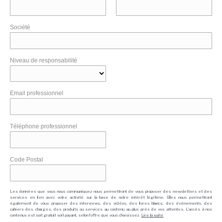
Société
Niveau de responsabilité
Email professionnel
Téléphone professionnel
Code Postal
Les données que vous nous communiquez nous permettront de vous proposer des newsletters et des
services en lien avec votre activité sur la base de notre intérêt légitime. Elles nous permettront
également de vous proposer des interviews, des vidéos, des livres blancs, des événements, des
cahiers des charges, des produits ou services au contenu au plus près de vos attentes. L'accès à nos
contenus est soit gratuit soit payant, selon l'offre que vous choisissez.
Lire la suite