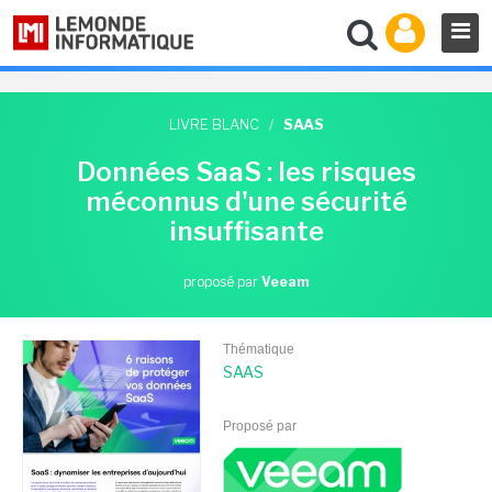
LIVRE BLANC
/
SAAS
Données SaaS : les risques
méconnus d'une sécurité
insuffisante
proposé par
Veeam
Thématique
SAAS
Proposé par