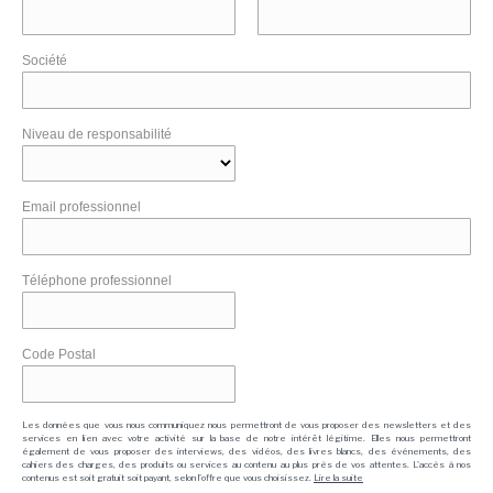
Société
Niveau de responsabilité
Email professionnel
Téléphone professionnel
Code Postal
Les données que vous nous communiquez nous permettront de vous proposer des newsletters et des
services en lien avec votre activité sur la base de notre intérêt légitime. Elles nous permettront
également de vous proposer des interviews, des vidéos, des livres blancs, des événements, des
cahiers des charges, des produits ou services au contenu au plus près de vos attentes. L'accès à nos
contenus est soit gratuit soit payant, selon l'offre que vous choisissez.
Lire la suite