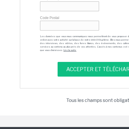
Code Postal
Les données que vous nous communiquez nous permettront de vous proposer 
en lien avec votre activité sur la base de notre intérêt légitime. Elles nous per
des interviews, des vidéos, des livres blancs, des événements, des cahie
services au contenu au plus près de vos attentes. L'accès à nos contenus est soit
que vous choisissez.
Lire la suite
Tous les champs sont obliga