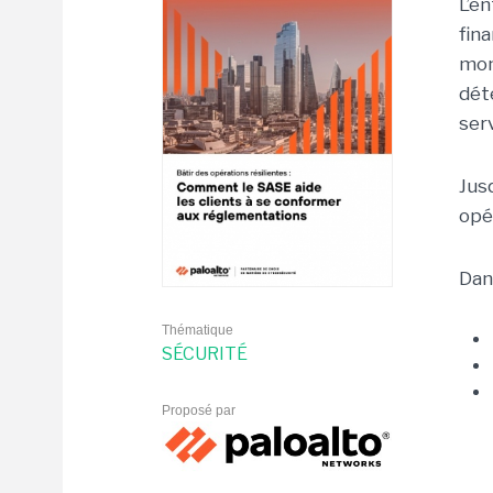
L’e
fin
mon
dét
ser
Jus
opé
Dan
Thématique
SÉCURITÉ
Proposé par