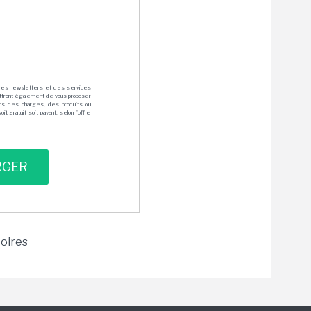
des newsletters et des services
mettront également de vous proposer
rs des charges, des produits ou
 gratuit soit payant, selon l'offre
toires