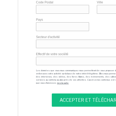
Code Postal
Ville
Pays
Secteur d'activité
Effectif de votre société
Les données que vous nous communiquez nous permettront de vous proposer 
en lien avec votre activité sur la base de notre intérêt légitime. Elles nous per
des interviews, des vidéos, des livres blancs, des événements, des cahie
services au contenu au plus près de vos attentes. L'accès à nos contenus est soit
que vous choisissez.
Lire la suite