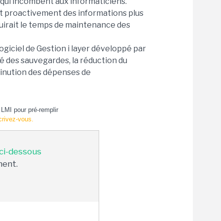
qui incombent aux informaticiens.
nt proactivement des informations plus
duirait le temps de maintenance des
ogiciel de Gestion i layer développé par
ité des sauvegardes, la réduction du
minution des dépenses de
LMI pour pré-remplir
crivez-vous.
 ci-dessous
ment.