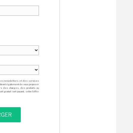
des newsletters et des services
mettront également de vous proposer
rs des charges, des produits ou
 gratuit soit payant, selon l'offre