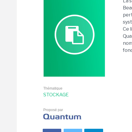
La 
Bea
pert
sys
Ce l
Quan
nomb
fonc
Thématique
STOCKAGE
Proposé par