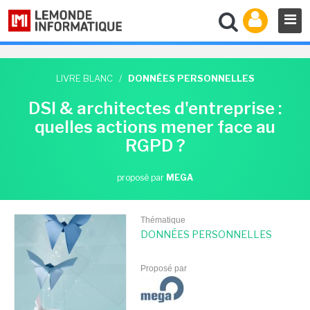
LIVRE BLANC
/
DONNÉES PERSONNELLES
DSI & architectes d'entreprise :
quelles actions mener face au
RGPD ?
proposé par
MEGA
Thématique
DONNÉES PERSONNELLES
Proposé par