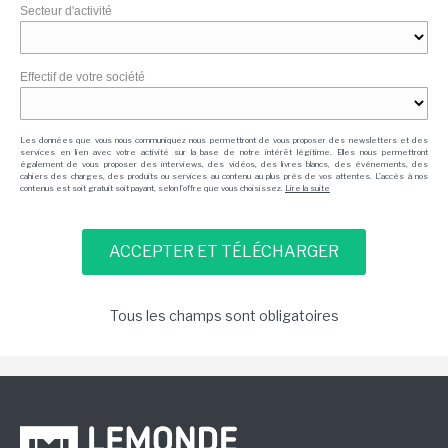
Secteur d'activité
Effectif de votre société
Les données que vous nous communiquez nous permettront de vous proposer des newsletters et des
services en lien avec votre activité sur la base de notre intérêt légitime. Elles nous permettront
également de vous proposer des interviews, des vidéos, des livres blancs, des événements, des
cahiers des charges, des produits ou services au contenu au plus près de vos attentes. L'accès à nos
contenus est soit gratuit soit payant, selon l'offre que vous choisissez.
Lire la suite
Tous les champs sont obligatoires