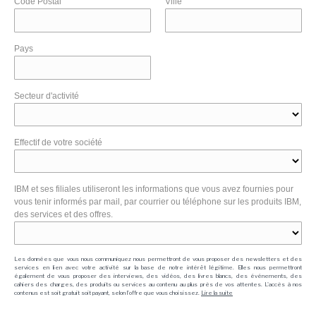
Code Postal
Ville
Pays
Secteur d'activité
Effectif de votre société
IBM et ses filiales utiliseront les informations que vous avez fournies pour
vous tenir informés par mail, par courrier ou téléphone sur les produits IBM,
des services et des offres.
Les données que vous nous communiquez nous permettront de vous proposer des newsletters et des
services en lien avec votre activité sur la base de notre intérêt légitime. Elles nous permettront
également de vous proposer des interviews, des vidéos, des livres blancs, des événements, des
cahiers des charges, des produits ou services au contenu au plus près de vos attentes. L'accès à nos
contenus est soit gratuit soit payant, selon l'offre que vous choisissez.
Lire la suite