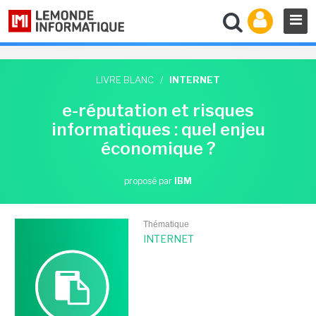
LIVRE BLANC
/
INTERNET
e-réputation et risques
informatiques : quel enjeu
économique ?
proposé par
IBM
Thématique
INTERNET