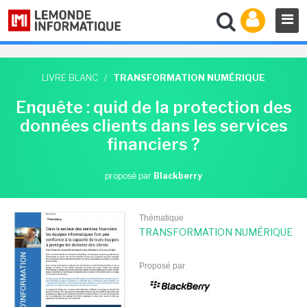
LIVRE BLANC
/
TRANSFORMATION NUMÉRIQUE
Enquête : quid de la protection des
données clients dans les services
financiers ?
proposé par
Blackberry
Thématique
TRANSFORMATION NUMÉRIQUE
Proposé par