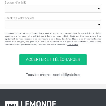
Secteur d'activité
Effectif de votre société
Les données que vous nous communiquez nous permettront de vous proposer des newsletters et des
services en lien avec votre activité sur la base de notre intérêt légitime. Elles nous permettront
également de vous proposer des interviews, des vidéos, des livres blancs, des événements, des
cahiers des charges, des produits ou services au contenu au plus près de vos attentes. L'accès à nos
contenus est soit gratuit soit payant, selon l'offre que vous choisissez.
Lire la suite
Tous les champs sont obligatoires