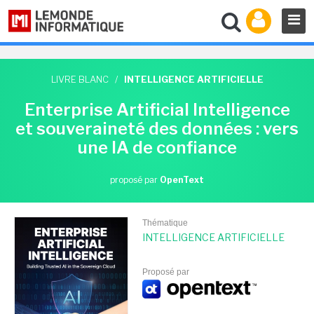
LIVRE BLANC
/
INTELLIGENCE ARTIFICIELLE
Enterprise Artificial Intelligence
et souveraineté des données : vers
une IA de confiance
proposé par
OpenText
Thématique
INTELLIGENCE ARTIFICIELLE
Proposé par