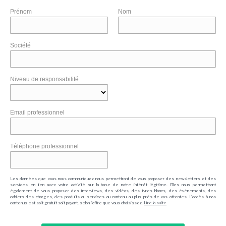
Prénom
Nom
Société
Niveau de responsabilité
Email professionnel
Téléphone professionnel
Les données que vous nous communiquez nous permettront de vous proposer des newsletters et des
services en lien avec votre activité sur la base de notre intérêt légitime. Elles nous permettront
également de vous proposer des interviews, des vidéos, des livres blancs, des événements, des
cahiers des charges, des produits ou services au contenu au plus près de vos attentes. L'accès à nos
contenus est soit gratuit soit payant, selon l'offre que vous choisissez.
Lire la suite