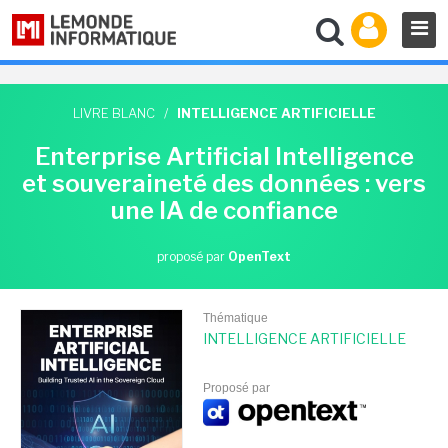
LIVRE BLANC
/
INTELLIGENCE ARTIFICIELLE
Enterprise Artificial Intelligence
et souveraineté des données : vers
une IA de confiance
proposé par
OpenText
Thématique
INTELLIGENCE ARTIFICIELLE
Proposé par