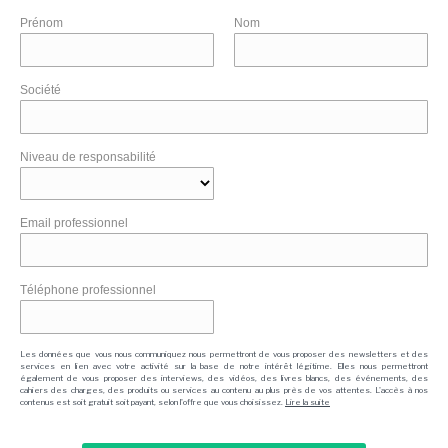
Prénom
Nom
Société
Niveau de responsabilité
Email professionnel
Téléphone professionnel
Les données que vous nous communiquez nous permettront de vous proposer des newsletters et des
services en lien avec votre activité sur la base de notre intérêt légitime. Elles nous permettront
également de vous proposer des interviews, des vidéos, des livres blancs, des événements, des
cahiers des charges, des produits ou services au contenu au plus près de vos attentes. L'accès à nos
contenus est soit gratuit soit payant, selon l'offre que vous choisissez.
Lire la suite