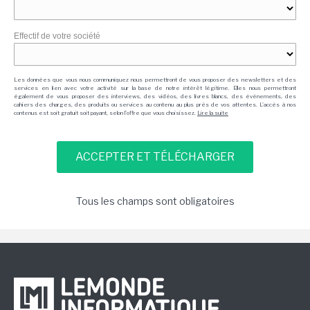
Effectif de votre société
Les données que vous nous communiquez nous permettront de vous proposer des newsletters et des
services en lien avec votre activité sur la base de notre intérêt légitime. Elles nous permettront
également de vous proposer des interviews, des vidéos, des livres blancs, des événements, des
cahiers des charges, des produits ou services au contenu au plus près de vos attentes. L'accès à nos
contenus est soit gratuit soit payant, selon l'offre que vous choisissez.
Lire la suite
Tous les champs sont obligatoires