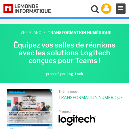
LIVRE BLANC
/
TRANSFORMATION NUMÉRIQUE
Équipez vos salles de réunions
avec les solutions Logitech
conçues pour Teams !
proposé par
Logitech
Thématique
TRANSFORMATION NUMÉRIQUE
Proposé par