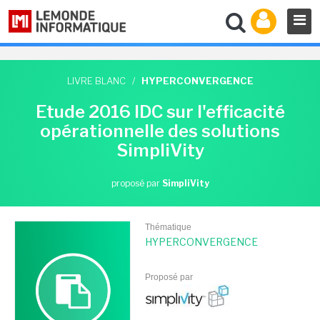
LIVRE BLANC
/
HYPERCONVERGENCE
Etude 2016 IDC sur l'efficacité
opérationnelle des solutions
SimpliVity
proposé par
SimpliVity
Thématique
HYPERCONVERGENCE
Proposé par