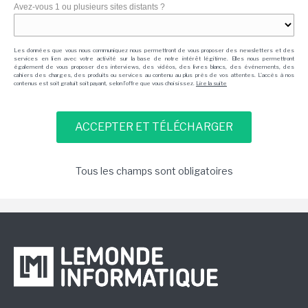
Avez-vous 1 ou plusieurs sites distants ?
Les données que vous nous communiquez nous permettront de vous proposer des newsletters et des
services en lien avec votre activité sur la base de notre intérêt légitime. Elles nous permettront
également de vous proposer des interviews, des vidéos, des livres blancs, des événements, des
cahiers des charges, des produits ou services au contenu au plus près de vos attentes. L'accès à nos
contenus est soit gratuit soit payant, selon l'offre que vous choisissez.
Lire la suite
Tous les champs sont obligatoires