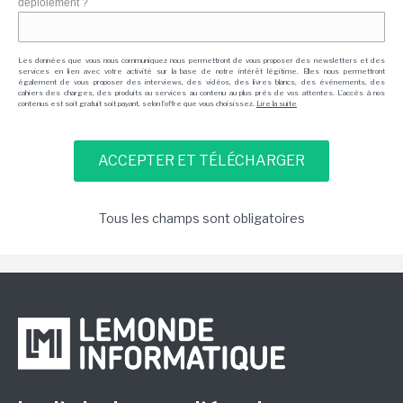
déploiement ?
Les données que vous nous communiquez nous permettront de vous proposer des newsletters et des
services en lien avec votre activité sur la base de notre intérêt légitime. Elles nous permettront
également de vous proposer des interviews, des vidéos, des livres blancs, des événements, des
cahiers des charges, des produits ou services au contenu au plus près de vos attentes. L'accès à nos
contenus est soit gratuit soit payant, selon l'offre que vous choisissez.
Lire la suite
Tous les champs sont obligatoires