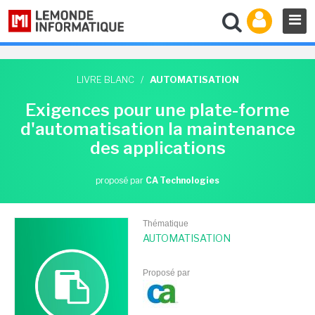
LIVRE BLANC
/
AUTOMATISATION
Exigences pour une plate-forme
d'automatisation la maintenance
des applications
proposé par
CA Technologies
Thématique
AUTOMATISATION
Proposé par