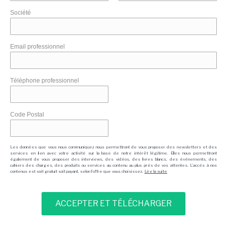
Société
Email professionnel
Téléphone professionnel
Code Postal
Les données que vous nous communiquez nous permettront de vous proposer des newsletters et des
services en lien avec votre activité sur la base de notre intérêt légitime. Elles nous permettront
également de vous proposer des interviews, des vidéos, des livres blancs, des événements, des
cahiers des charges, des produits ou services au contenu au plus près de vos attentes. L'accès à nos
contenus est soit gratuit soit payant, selon l'offre que vous choisissez.
Lire la suite