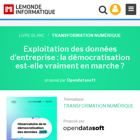
LIVRE BLANC
/
TRANSFORMATION NUMÉRIQUE
Exploitation des données
d'entreprise : la démocratisation
est-elle vraiment en marche ?
proposé par
Opendatasoft
Thématique
TRANSFORMATION NUMÉRIQUE
Proposé par