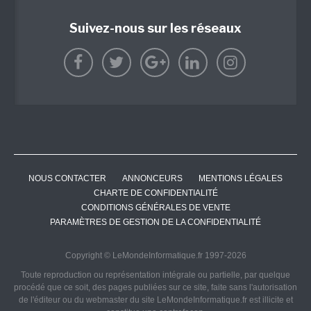
Suivez-nous sur les réseaux
NOUS CONTACTER
ANNONCEURS
MENTIONS LÉGALES
CHARTE DE CONFIDENTIALITÉ
CONDITIONS GÉNÉRALES DE VENTE
PARAMÈTRES DE GESTION DE LA CONFIDENTIALITÉ
Copyright © LeMondeInformatique.fr 1997-2026
Toute reproduction ou représentation intégrale ou partielle, par quelque
procédé que ce soit, des pages publiées sur ce site, faite sans l'autorisation
de l'éditeur ou du webmaster du site LeMondeInformatique.fr est illicite et