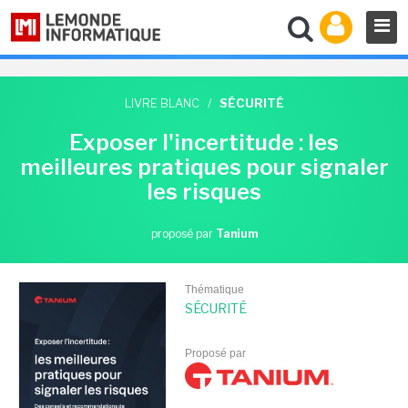
LIVRE BLANC
/
SÉCURITÉ
Exposer l'incertitude : les
meilleures pratiques pour signaler
les risques
proposé par
Tanium
Thématique
SÉCURITÉ
Proposé par