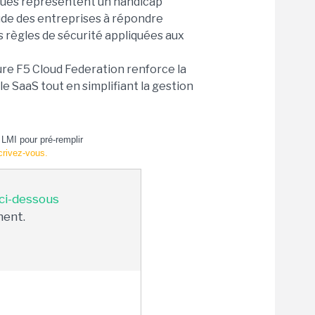
iques représentent un handicap
titude des entreprises à répondre
 règles de sécurité appliquées aux
ture F5 Cloud Federation renforce la
e SaaS tout en simplifiant la gestion
LMI pour pré-remplir
crivez-vous.
 ci-dessous
ment.