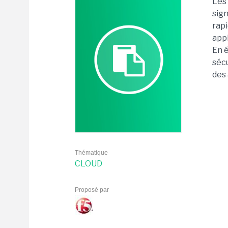
Les
sign
rap
appl
En é
sécu
des
Thématique
CLOUD
Proposé par