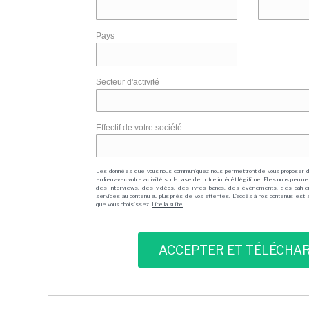
Pays
Secteur d'activité
Effectif de votre société
Les données que vous nous communiquez nous permettront de vous proposer 
en lien avec votre activité sur la base de notre intérêt légitime. Elles nous per
des interviews, des vidéos, des livres blancs, des événements, des cahie
services au contenu au plus près de vos attentes. L'accès à nos contenus est soit
que vous choisissez.
Lire la suite