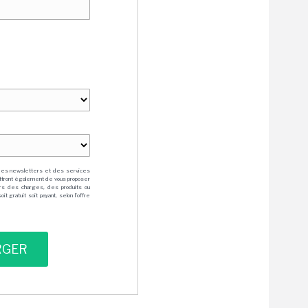
des newsletters et des services
mettront également de vous proposer
rs des charges, des produits ou
 gratuit soit payant, selon l'offre