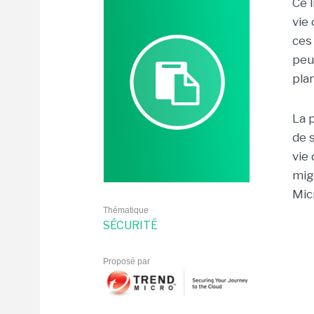
Ce 
vie
ces
peu
plan
La 
de 
vie
mig
Mic
Thématique
SÉCURITÉ
Proposé par