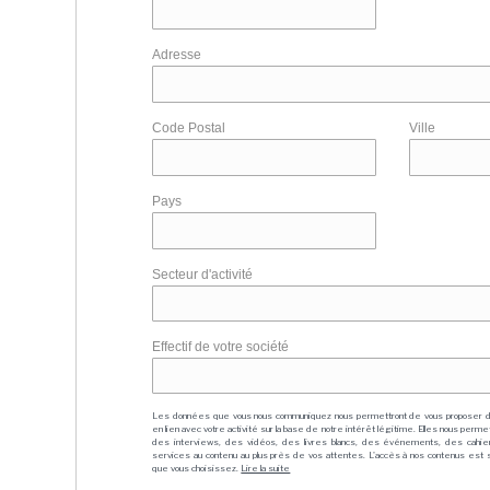
Adresse
Code Postal
Ville
Pays
Secteur d'activité
Effectif de votre société
Les données que vous nous communiquez nous permettront de vous proposer 
en lien avec votre activité sur la base de notre intérêt légitime. Elles nous per
des interviews, des vidéos, des livres blancs, des événements, des cahie
services au contenu au plus près de vos attentes. L'accès à nos contenus est soit
que vous choisissez.
Lire la suite