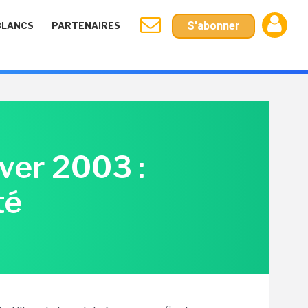
S'abonner
BLANCS
PARTENAIRES
ver 2003 :
té