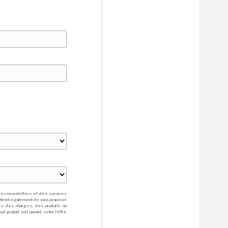
des newsletters et des services
mettront également de vous proposer
rs des charges, des produits ou
 gratuit soit payant, selon l'offre