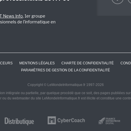
IT News Info
, 1er groupe
sionnels de l'informatique en
CEURS
MENTIONS LÉGALES
CHARTE DE CONFIDENTIALITÉ
COND
PARAMÈTRES DE GESTION DE LA CONFIDENTIALITÉ
Copyright © LeMondeInformatique.fr 1997-2026
on intégrale ou partielle, par quelque procédé que ce soit, des pages publiées sur ce
ur ou du webmaster du site LeMondeInformatique.fr est illicite et constitue une cont