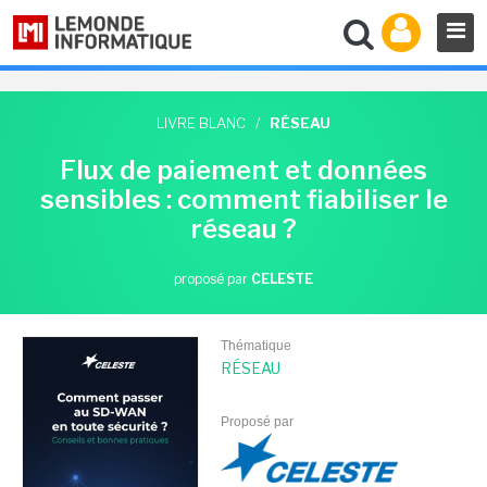
LIVRE BLANC
/
RÉSEAU
Flux de paiement et données
sensibles : comment fiabiliser le
réseau ?
proposé par
CELESTE
Thématique
RÉSEAU
Proposé par