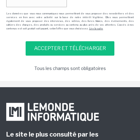
Les données que vous nous communiquez nous permettront de vous proposer des newsletters et des
services en lien avec votre activité sur la base de notre intérêt légitime. Elles nous permettront
également de vous proposer des interviews, des vidéos, des livres blancs, des événements, des
cahiers des charges, des produits ou services au contenu au plus près de vos attentes. L'accès à nos
contenus est soit gratuit soit payant, selon l'offre que vous choisissez.
Lire la suite
Tous les champs sont obligatoires
Le site le plus consulté par les