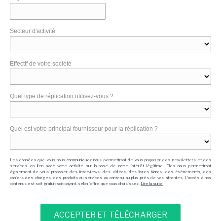
Secteur d'activité
Effectif de votre société
Quel type de réplication utilisez-vous ?
Quel est votre principal fournisseur pour la réplication ?
Les données que vous nous communiquez nous permettront de vous proposer des newsletters et des
services en lien avec votre activité sur la base de notre intérêt légitime. Elles nous permettront
également de vous proposer des interviews, des vidéos, des livres blancs, des événements, des
cahiers des charges, des produits ou services au contenu au plus près de vos attentes. L'accès à nos
contenus est soit gratuit soit payant, selon l'offre que vous choisissez.
Lire la suite