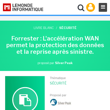
LIVRE BLANC
/
SÉCURITÉ
Forrester : L'accélération WAN
permet la protection des données
et la reprise après sinistre.
proposé par
Silver Peak
Thématique
SÉCURITÉ
Proposé par