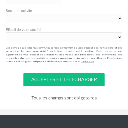
Secteur d'activité
Effectif de votre société
Les données que vous nous communiquez nous permettront de vous proposer des newsletters et des
services en lien avec votre activité sur la base de notre intérêt légitime. Elles nous permettront
également de vous proposer des interviews, des vidéos, des livres blancs, des événements, des
cahiers des charges, des produits ou services au contenu au plus près de vos attentes. L'accès à nos
contenus est soit gratuit soit payant, selon l'offre que vous choisissez.
Lire la suite
Tous les champs sont obligatoires