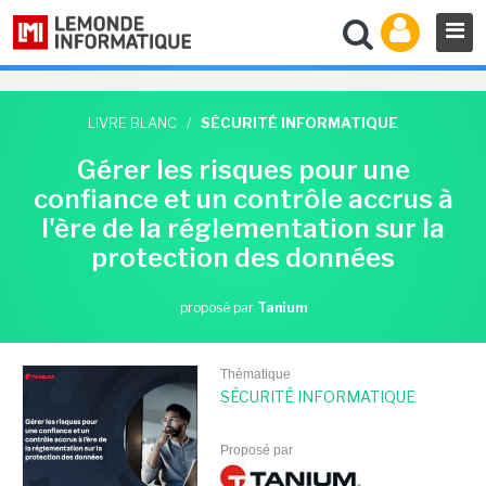
LIVRE BLANC
/
SÉCURITÉ INFORMATIQUE
Gérer les risques pour une
confiance et un contrôle accrus à
l'ère de la réglementation sur la
protection des données
proposé par
Tanium
Thématique
SÉCURITÉ INFORMATIQUE
Proposé par