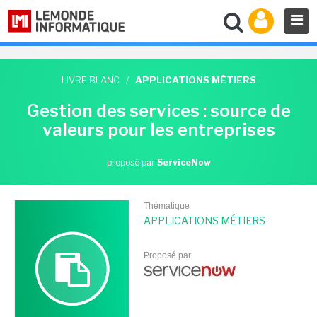
LIVRE BLANC
/
APPLICATIONS MÉTIERS
Gestion des services : source de
valeurs pour les entreprises
proposé par
ServiceNow
Thématique
APPLICATIONS MÉTIERS
Proposé par