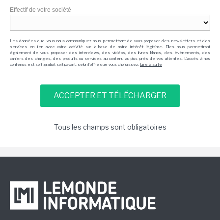
Effectif de votre société
Les données que vous nous communiquez nous permettront de vous proposer des newsletters et des
services en lien avec votre activité sur la base de notre intérêt légitime. Elles nous permettront
également de vous proposer des interviews, des vidéos, des livres blancs, des événements, des
cahiers des charges, des produits ou services au contenu au plus près de vos attentes. L'accès à nos
contenus est soit gratuit soit payant, selon l'offre que vous choisissez.
Lire la suite
Tous les champs sont obligatoires