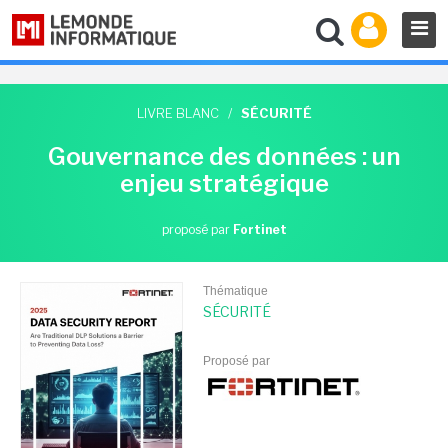
LIVRE BLANC
/
SÉCURITÉ
Gouvernance des données : un
enjeu stratégique
proposé par
Fortinet
Thématique
SÉCURITÉ
Proposé par