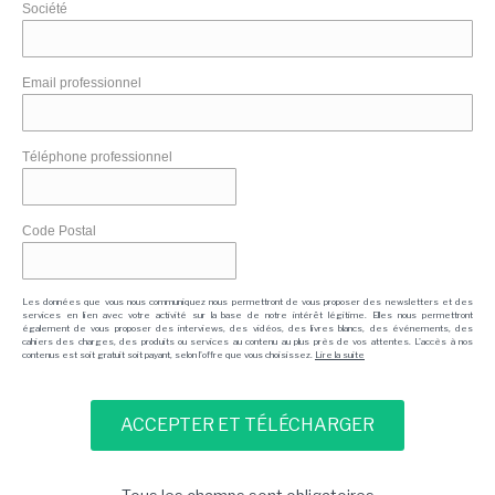
Société
Email professionnel
Téléphone professionnel
Code Postal
Les données que vous nous communiquez nous permettront de vous proposer des newsletters et des
services en lien avec votre activité sur la base de notre intérêt légitime. Elles nous permettront
également de vous proposer des interviews, des vidéos, des livres blancs, des événements, des
cahiers des charges, des produits ou services au contenu au plus près de vos attentes. L'accès à nos
contenus est soit gratuit soit payant, selon l'offre que vous choisissez.
Lire la suite