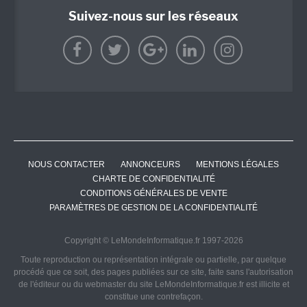
Suivez-nous sur les réseaux
NOUS CONTACTER
ANNONCEURS
MENTIONS LÉGALES
CHARTE DE CONFIDENTIALITÉ
CONDITIONS GÉNÉRALES DE VENTE
PARAMÈTRES DE GESTION DE LA CONFIDENTIALITÉ
Copyright © LeMondeInformatique.fr 1997-2026
Toute reproduction ou représentation intégrale ou partielle, par quelque
procédé que ce soit, des pages publiées sur ce site, faite sans l'autorisation
de l'éditeur ou du webmaster du site LeMondeInformatique.fr est illicite et
constitue une contrefaçon.