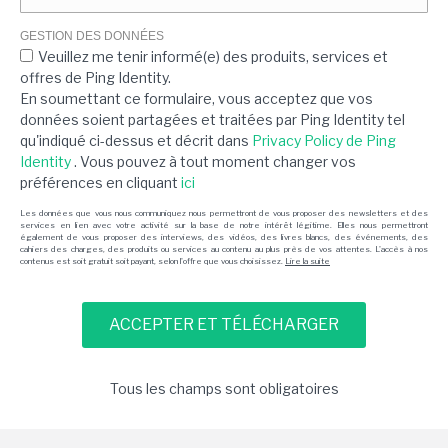
GESTION DES DONNÉES
Veuillez me tenir informé(e) des produits, services et
offres de Ping Identity.
En soumettant ce formulaire, vous acceptez que vos
données soient partagées et traitées par Ping Identity tel
qu'indiqué ci-dessus et décrit dans
Privacy Policy de Ping
Identity
. Vous pouvez à tout moment changer vos
préférences en cliquant
ici
Les données que vous nous communiquez nous permettront de vous proposer des newsletters et des
services en lien avec votre activité sur la base de notre intérêt légitime. Elles nous permettront
également de vous proposer des interviews, des vidéos, des livres blancs, des événements, des
cahiers des charges, des produits ou services au contenu au plus près de vos attentes. L'accès à nos
contenus est soit gratuit soit payant, selon l'offre que vous choisissez.
Lire la suite
Tous les champs sont obligatoires