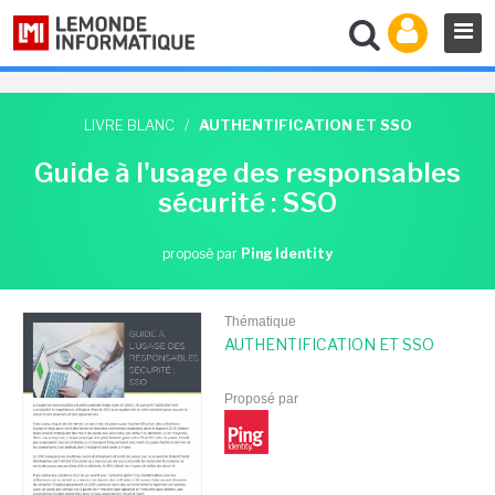
LIVRE BLANC
/
AUTHENTIFICATION ET SSO
Guide à l'usage des responsables
sécurité : SSO
proposé par
Ping Identity
Thématique
AUTHENTIFICATION ET SSO
Proposé par