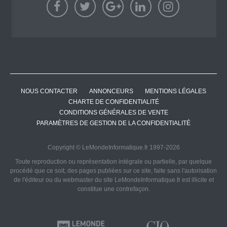
NOUS CONTACTER
ANNONCEURS
MENTIONS LÉGALES
CHARTE DE CONFIDENTIALITÉ
CONDITIONS GÉNÉRALES DE VENTE
PARAMÈTRES DE GESTION DE LA CONFIDENTIALITÉ
Copyright © LeMondeInformatique.fr 1997-2026
Toute reproduction ou représentation intégrale ou partielle, par quelque
procédé que ce soit, des pages publiées sur ce site, faite sans l'autorisation
de l'éditeur ou du webmaster du site LeMondeInformatique.fr est illicite et
constitue une contrefaçon.