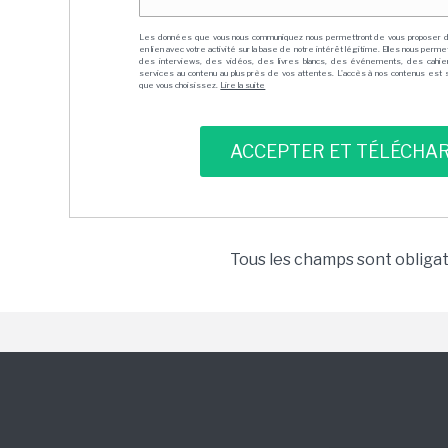
Les données que vous nous communiquez nous permettront de vous proposer 
en lien avec votre activité sur la base de notre intérêt légitime. Elles nous per
des interviews, des vidéos, des livres blancs, des événements, des cahie
services au contenu au plus près de vos attentes. L'accès à nos contenus est soit
que vous choisissez.
Lire la suite
Tous les champs sont obliga