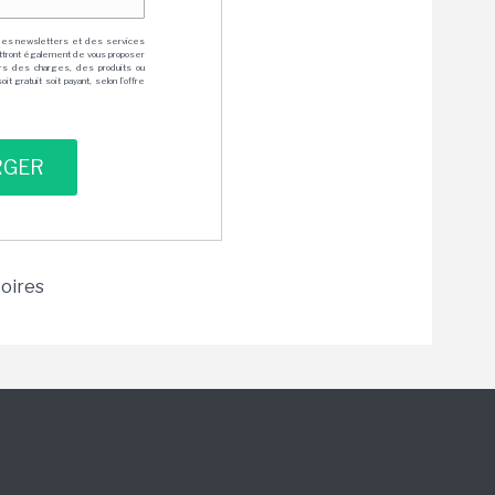
des newsletters et des services
mettront également de vous proposer
rs des charges, des produits ou
 gratuit soit payant, selon l'offre
toires