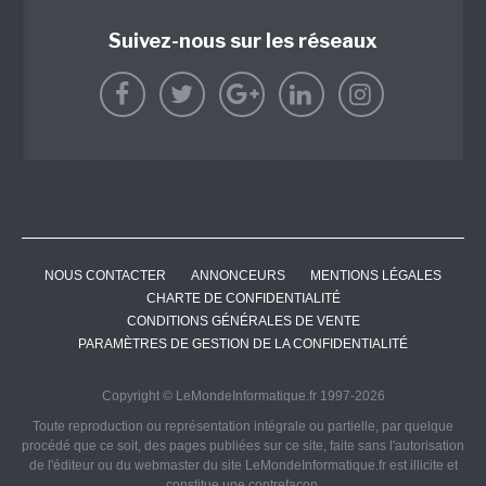
Suivez-nous sur les réseaux
NOUS CONTACTER
ANNONCEURS
MENTIONS LÉGALES
CHARTE DE CONFIDENTIALITÉ
CONDITIONS GÉNÉRALES DE VENTE
PARAMÈTRES DE GESTION DE LA CONFIDENTIALITÉ
Copyright © LeMondeInformatique.fr 1997-2026
Toute reproduction ou représentation intégrale ou partielle, par quelque
procédé que ce soit, des pages publiées sur ce site, faite sans l'autorisation
de l'éditeur ou du webmaster du site LeMondeInformatique.fr est illicite et
constitue une contrefaçon.