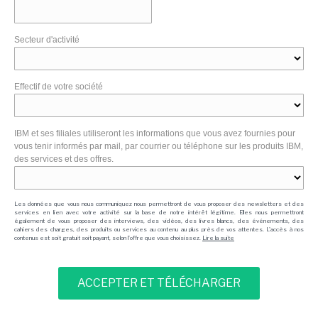
Secteur d'activité
Effectif de votre société
IBM et ses filiales utiliseront les informations que vous avez fournies pour
vous tenir informés par mail, par courrier ou téléphone sur les produits IBM,
des services et des offres.
Les données que vous nous communiquez nous permettront de vous proposer des newsletters et des
services en lien avec votre activité sur la base de notre intérêt légitime. Elles nous permettront
également de vous proposer des interviews, des vidéos, des livres blancs, des événements, des
cahiers des charges, des produits ou services au contenu au plus près de vos attentes. L'accès à nos
contenus est soit gratuit soit payant, selon l'offre que vous choisissez.
Lire la suite