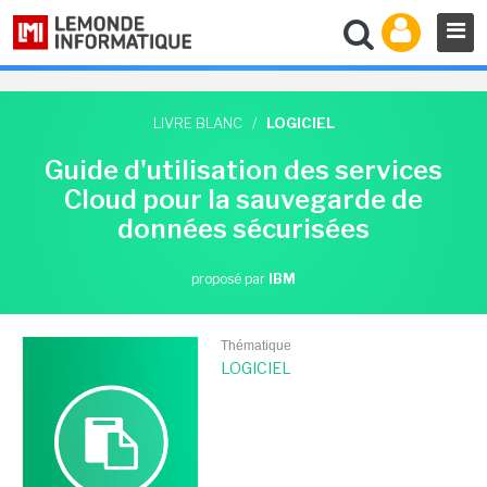
LIVRE BLANC
/
LOGICIEL
Guide d'utilisation des services
Cloud pour la sauvegarde de
données sécurisées
proposé par
IBM
Thématique
LOGICIEL