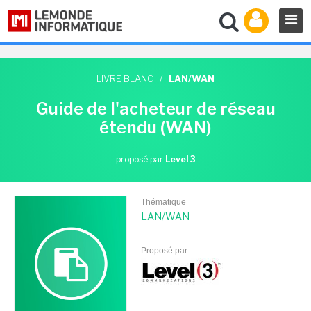
LIVRE BLANC
/
LAN/WAN
Guide de l'acheteur de réseau
étendu (WAN)
proposé par
Level 3
Thématique
LAN/WAN
Proposé par