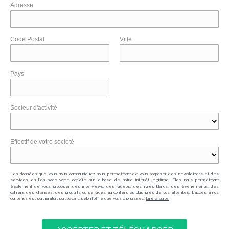
Adresse
Code Postal
Ville
Pays
Secteur d'activité
Effectif de votre société
Les données que vous nous communiquez nous permettront de vous proposer des newsletters et des
services en lien avec votre activité sur la base de notre intérêt légitime. Elles nous permettront
également de vous proposer des interviews, des vidéos, des livres blancs, des événements, des
cahiers des charges, des produits ou services au contenu au plus près de vos attentes. L'accès à nos
contenus est soit gratuit soit payant, selon l'offre que vous choisissez.
Lire la suite