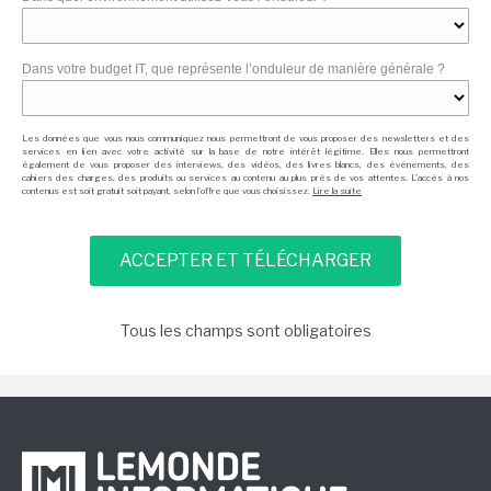
Dans votre budget IT, que représente l’onduleur de manière générale ?
Les données que vous nous communiquez nous permettront de vous proposer des newsletters et des
services en lien avec votre activité sur la base de notre intérêt légitime. Elles nous permettront
également de vous proposer des interviews, des vidéos, des livres blancs, des événements, des
cahiers des charges, des produits ou services au contenu au plus près de vos attentes. L'accès à nos
contenus est soit gratuit soit payant, selon l'offre que vous choisissez.
Lire la suite
Tous les champs sont obligatoires