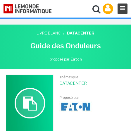
LIVRE BLANC
/
DATACENTER
Guide des Onduleurs
proposé par
Eaton
Thématique
DATACENTER
Proposé par