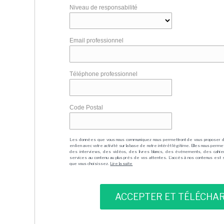
Niveau de responsabilité
Email professionnel
Téléphone professionnel
Code Postal
Les données que vous nous communiquez nous permettront de vous proposer 
en lien avec votre activité sur la base de notre intérêt légitime. Elles nous per
des interviews, des vidéos, des livres blancs, des événements, des cahie
services au contenu au plus près de vos attentes. L'accès à nos contenus est soit
que vous choisissez.
Lire la suite