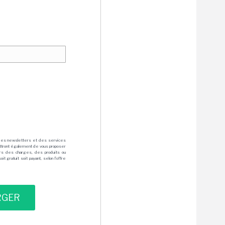
des newsletters et des services
mettront également de vous proposer
rs des charges, des produits ou
 gratuit soit payant, selon l'offre