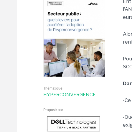
Entr
l'A
eur
Alor
ren
Pou
SCC
Dan
Thématique
HYPERCONVERGENCE
-Ce
Proposé par
-Qu
exi