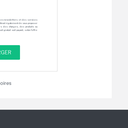
des newsletters et des services
mettront également de vous proposer
rs des charges, des produits ou
 gratuit soit payant, selon l'offre
toires