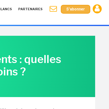
S'abonner
BLANCS
PARTENAIRES
ts : quelles
ins ?