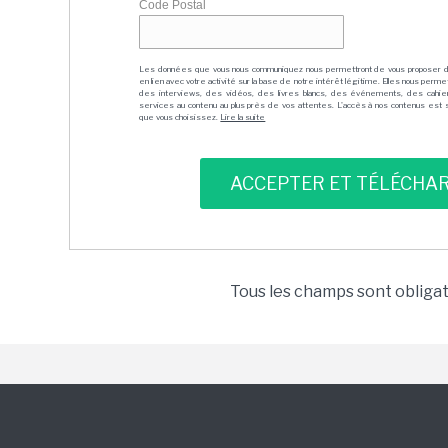
Code Postal
Les données que vous nous communiquez nous permettront de vous proposer 
en lien avec votre activité sur la base de notre intérêt légitime. Elles nous per
des interviews, des vidéos, des livres blancs, des événements, des cahie
services au contenu au plus près de vos attentes. L'accès à nos contenus est soit
que vous choisissez.
Lire la suite
Tous les champs sont obliga