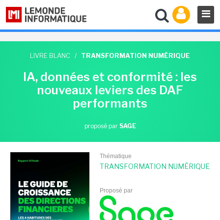
LIVRE BLANC
/
TRANSFORMATION NUMÉRIQUE
IA, données et conformité : les
nouveaux leviers des DAF
performants
proposé par
SAGE
Thématique
TRANSFORMATION NUMÉRIQUE
Proposé par