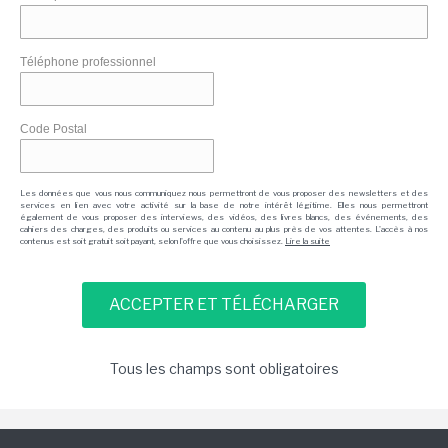
Téléphone professionnel
Code Postal
Les données que vous nous communiquez nous permettront de vous proposer des newsletters et des
services en lien avec votre activité sur la base de notre intérêt légitime. Elles nous permettront
également de vous proposer des interviews, des vidéos, des livres blancs, des événements, des
cahiers des charges, des produits ou services au contenu au plus près de vos attentes. L'accès à nos
contenus est soit gratuit soit payant, selon l'offre que vous choisissez.
Lire la suite
Tous les champs sont obligatoires