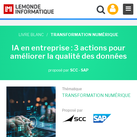
LIVRE BLANC
/
TRANSFORMATION NUMÉRIQUE
IA en entreprise : 3 actions pour
améliorer la qualité des données
proposé par
SCC - SAP
Thématique
TRANSFORMATION NUMÉRIQUE
Proposé par